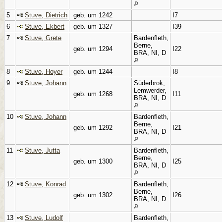
5
Stuve, Dietrich
geb. um 1242
I7
6
Stuve, Ekbert
geb. um 1327
I39
7
Stuve, Grete
Bardenfleth,
Berne,
geb. um 1294
I22
BRA, NI, D
8
Stuve, Hoyer
geb. um 1244
I8
9
Stuve, Johann
Süderbrok,
Lemwerder,
geb. um 1268
I11
BRA, NI, D
10
Stuve, Johann
Bardenfleth,
Berne,
geb. um 1292
I21
BRA, NI, D
11
Stuve, Jutta
Bardenfleth,
Berne,
geb. um 1300
I25
BRA, NI, D
12
Stuve, Konrad
Bardenfleth,
Berne,
geb. um 1302
I26
BRA, NI, D
13
Stuve, Ludolf
Bardenfleth,