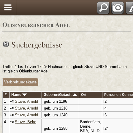
Oldenburgischer Adel
Suchergebnisse
Treffer 1 bis 17 von 17 für Nachname ist gleich Stuve UND Stammbaum
ist gleich Oldenburger Adel
Verbreitungskarte
#
Name
Geboren/Getauft
Ort
Personen-Kennu
1
Stuve, Arnold
geb. um 1196
I2
2
Stuve, Arnold
geb. um 1218
I4
3
Stuve, Arnold
geb. um 1240
I6
4
Stuve, Beke
Bardenfleth,
Berne,
geb. um 1298
I24
BRA, NI, D