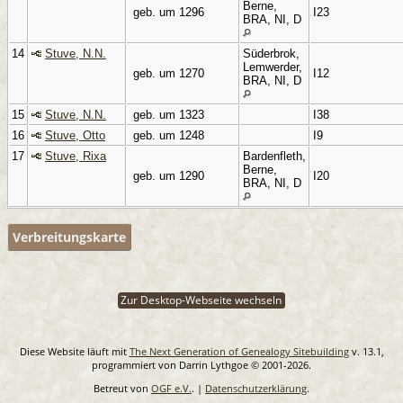
Berne,
geb. um 1296
I23
BRA, NI, D
14
Stuve, N.N.
Süderbrok,
Lemwerder,
geb. um 1270
I12
BRA, NI, D
15
Stuve, N.N.
geb. um 1323
I38
16
Stuve, Otto
geb. um 1248
I9
17
Stuve, Rixa
Bardenfleth,
Berne,
geb. um 1290
I20
BRA, NI, D
Verbreitungskarte
Zur Desktop-Webseite wechseln
Diese Website läuft mit
The Next Generation of Genealogy Sitebuilding
v. 13.1,
programmiert von Darrin Lythgoe © 2001-2026.
Betreut von
OGF e.V.
. |
Datenschutzerklärung
.