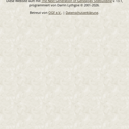
Diese Website läuft mit
The Next Generation of Genealogy Sitebuilding
v. 13.1,
programmiert von Darrin Lythgoe © 2001-2026.
Betreut von
OGF e.V.
. |
Datenschutzerklärung
.