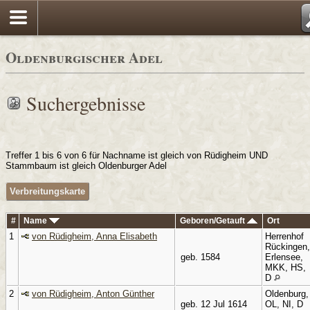
Oldenburgischer Adel
Suchergebnisse
Treffer 1 bis 6 von 6 für Nachname ist gleich von Rüdigheim UND
Stammbaum ist gleich Oldenburger Adel
Verbreitungskarte
#
Name
Geboren/Getauft
Ort
1
von Rüdigheim, Anna Elisabeth
Herrenhof
Rückingen,
geb. 1584
Erlensee,
MKK, HS,
D
2
von Rüdigheim, Anton Günther
Oldenburg,
geb. 12 Jul 1614
OL, NI, D