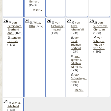
Gerhard
(1523)
Mehr...
24
25
26
27
28
von
Witte,
von
von
von
Petersdorf,
Otto
(1217)
Aschwede,
Arkel,
Süderbrok,
Eberhard
Irmgard
Johann VII.
Christian
Ant...
(1681)
(1388)
(1234)
(1234)
Schade,
von
von
Heinrich
Diest,
Schagen,
(1672)
Edelherr
Rudolf /
Gerhard
von Sp...
(1234)
(1599)
von
Egmond,
Edelherr
Wilhelm...
(1234)
von
Gröpelingen,
Arnold
(1234)
Mehr...
31
Wehlau,
Adelheid
(1636)