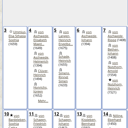
3
4
5
6
7
Ummius,
von
von
von
von
Elsa Sthasia
Aschwede,
Langen,
Aschwede,
Aschwede,
Sophia
Elisabeth
Heinrich
Johann
Rippe
(1408)
(1659)
Magd...
Engelbe...
(1394)
von
(1649)
(1675)
Bethen,
von
Johann
Schade,
Aschwede,
(1408)
Heinrich
Helmerich
von
(1655)
(1394)
Nutzhorn,
Clüver,
Arnold
Simens,
Heinrich
(1554)
Rinnet
(1494)
von
Simen
Nutzhorn,
(1633)
Honrichs,
Heinrich
Jürgen
(1521)
(1652)
Mehr...
10
11
12
13
14
von
von
von
von
Nilling,
Bardeleben,
Schagen,
Schagen,
Kissleben,
Eberhard
Sophia
Friedrich
Johann
Bernhard
(1450)
Catha...
(1320)
(1462)
(1592)