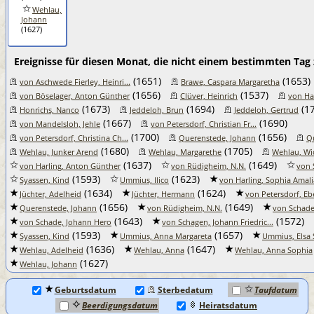
Wehlau,
Johann
(1627)
Ereignisse für diesen Monat, die nicht einem bestimmten Tag
(1651)
(1653)
von Aschwede Fierley, Heinri...
Brawe, Caspara Margaretha
(1656)
(1537)
von Böselager, Anton Günther
Clüver, Heinrich
von Ha
(1673)
(1694)
(17
Honrichs, Nanco
Jeddeloh, Brun
Jeddeloh, Gertrud
(1667)
(1690)
von Mandelsloh, Jehle
von Petersdorf, Christian Fr...
(1700)
(1656)
von Petersdorf, Christina Ch...
Querenstede, Johann
Q
(1680)
(1705)
Wehlau, Junker Arend
Wehlau, Margarethe
Wehlau, W
(1637)
(1649)
von Harling, Anton Günther
von Rüdigheim, N.N.
von 
(1593)
(1623)
Syassen, Kind
Ummius, Ilico
von Harling, Sophia Amali
(1634)
(1624)
Jüchter, Adelheid
Jüchter, Hermann
von Petersdorf, Eb
(1656)
(1649)
Querenstede, Johann
von Rüdigheim, N.N.
von Schade
(1643)
(1572)
von Schade, Johann Hero
von Schagen, Johann Friedric...
(1593)
(1657)
Syassen, Kind
Ummius, Anna Margareta
Ummius, Elsa 
(1636)
(1647)
Wehlau, Adelheid
Wehlau, Anna
Wehlau, Anna Sophia
(1627)
Wehlau, Johann
Geburtsdatum
Sterbedatum
Taufdatum
Beerdigungsdatum
Heiratsdatum