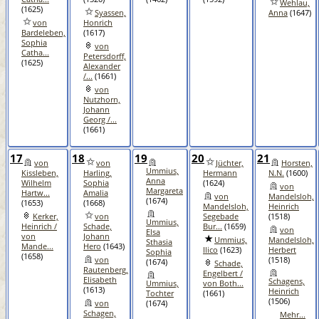
Wehlau,
(1625)
Syassen,
Anna
(1647)
von
Honrich
Bardeleben,
(1617)
Sophia
von
Catha...
Petersdorff,
(1625)
Alexander
/...
(1661)
von
Nutzhorn,
Johann
Georg /...
(1661)
17
18
19
20
21
von
von
Jüchter,
Horsten,
Ummius,
Kissleben,
Harling,
Hermann
N.N.
(1600)
Anna
Wilhelm
Sophia
(1624)
von
Margareta
Hartw...
Amalia
von
Mandelsloh,
(1674)
(1653)
(1668)
Mandelsloh,
Heinrich
Kerker,
von
Segebade
(1518)
Ummius,
Heinrich /
Schade,
Bur...
(1659)
von
Elsa
von
Johann
Ummius,
Mandelsloh,
Sthasia
Mande...
Hero
(1643)
Ilico
(1623)
Herbert
Sophia
(1658)
von
(1518)
(1674)
Schade,
Rautenberg,
Engelbert /
Elisabeth
Schagens,
Ummius,
von Both...
(1613)
Heinrich
Tochter
(1661)
(1506)
von
(1674)
Schagen,
Mehr...