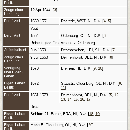
Besitz
Zeuge einer
12 Apr 1544 [
3
]
Handlung
Beruf, Amt
1550-1551
Rastede, WST, NI, D
[
4
,
5
]
Vogt
Beruf, Amt
1554
Oldenburg, OL, NI, D
[
6
]
Ratsmitglied Graf Antons v. Oldenburg
Aufenthaltsort
Jun 1559
Dithmarschen, HEI, SH, D
[
7
]
Zeuge einer
9 Jul 1568
Delmenhorst, DEL, NI, D
[
8
]
Handlung
Verfügung
1570
Bremen, HB, D
[
9
,
10
]
über Eigen /
Lehen
Eigen, Lehen,
1572
Staustr., Oldenburg, OL, NI, D
[
9
,
Besitz
11
]
Beruf, Amt
1551-1573
Delmenhorst, DEL, NI, D
[
5
,
12
,
13
,
14
,
15
,
16
,
17
]
Drost
Eigen, Lehen,
Schlüte 21, Berne, BRA, NI, D
[
18
,
19
]
Besitz
Eigen, Lehen,
Markt 5, Oldenburg, OL, NI, D
[
20
]
Besitz