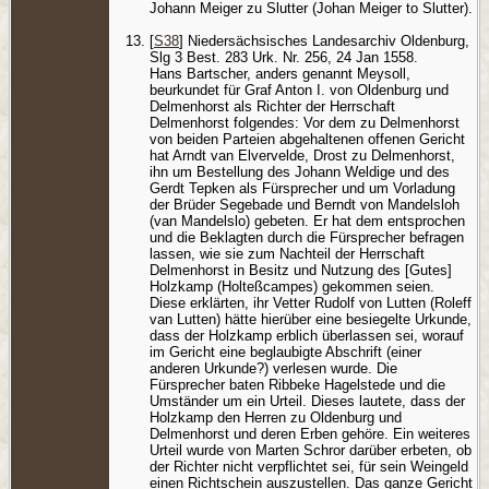
Johann Meiger zu Slutter (Johan Meiger to Slutter).
[
S38
] Niedersächsisches Landesarchiv Oldenburg,
Slg 3 Best. 283 Urk. Nr. 256, 24 Jan 1558.
Hans Bartscher, anders genannt Meysoll,
beurkundet für Graf Anton I. von Oldenburg und
Delmenhorst als Richter der Herrschaft
Delmenhorst folgendes: Vor dem zu Delmenhorst
von beiden Parteien abgehaltenen offenen Gericht
hat Arndt van Elvervelde, Drost zu Delmenhorst,
ihn um Bestellung des Johann Weldige und des
Gerdt Tepken als Fürsprecher und um Vorladung
der Brüder Segebade und Berndt von Mandelsloh
(van Mandelslo) gebeten. Er hat dem entsprochen
und die Beklagten durch die Fürsprecher befragen
lassen, wie sie zum Nachteil der Herrschaft
Delmenhorst in Besitz und Nutzung des [Gutes]
Holzkamp (Holteßcampes) gekommen seien.
Diese erklärten, ihr Vetter Rudolf von Lutten (Roleff
van Lutten) hätte hierüber eine besiegelte Urkunde,
dass der Holzkamp erblich überlassen sei, worauf
im Gericht eine beglaubigte Abschrift (einer
anderen Urkunde?) verlesen wurde. Die
Fürsprecher baten Ribbeke Hagelstede und die
Umständer um ein Urteil. Dieses lautete, dass der
Holzkamp den Herren zu Oldenburg und
Delmenhorst und deren Erben gehöre. Ein weiteres
Urteil wurde von Marten Schror darüber erbeten, ob
der Richter nicht verpflichtet sei, für sein Weingeld
einen Richtschein auszustellen. Das ganze Gericht