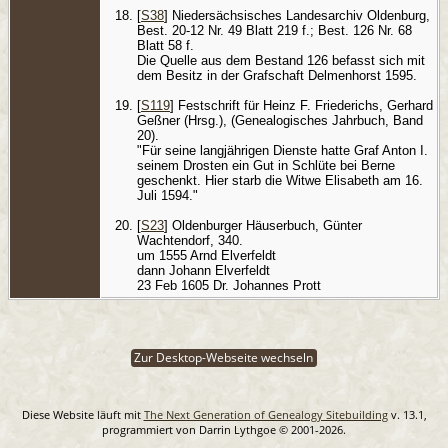
[
S38
] Niedersächsisches Landesarchiv Oldenburg,
Best. 20-12 Nr. 49 Blatt 219 f.; Best. 126 Nr. 68
Blatt 58 f.
Die Quelle aus dem Bestand 126 befasst sich mit
dem Besitz in der Grafschaft Delmenhorst 1595.
[
S119
] Festschrift für Heinz F. Friederichs, Gerhard
Geßner (Hrsg.), (Genealogisches Jahrbuch, Band
20).
"Für seine langjährigen Dienste hatte Graf Anton I.
seinem Drosten ein Gut in Schlüte bei Berne
geschenkt. Hier starb die Witwe Elisabeth am 16.
Juli 1594."
[
S23
] Oldenburger Häuserbuch, Günter
Wachtendorf, 340.
um 1555 Arnd Elverfeldt
dann Johann Elverfeldt
23 Feb 1605 Dr. Johannes Prott
Zur Desktop-Webseite wechseln
Diese Website läuft mit
The Next Generation of Genealogy Sitebuilding
v. 13.1,
programmiert von Darrin Lythgoe © 2001-2026.