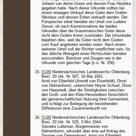
Johann van deme Grase und dessen Frau Heyleke
gegeben habe. Nach dieser Urkunde sollten bei
einem etwaigen Verkauf diese Güter dem Grafen
Nikolaus und dessen Erben verkauft werden. Der
Fürsprecher erbat hierüber ein Urteil von Ludeke
Stever, ob nach Kenntnisnahme der beiden
Urkunden über die Grasemanschen Güter diese
nicht dem Grafen Anton zustünden. Die Umständer
bejahten dies, weil die Güter nicht dem Grafen
zum Kauf angeboten worden seien. Nach einem
weiteren Urteil soll der Richter verpflichtet sein, für
das übliche Weingeld einen Richtschein hierüber
auszustellen. Beisitzer und Zeugen wie in der
Urkunde vom gleichen Tage (s.o. Nr. 256)
[
S38
] Niedersächsisches Landesarchiv Oldenburg,
Best. 20 Urk. Nr. 507, 16 Mai 1561.
Arnd von Elberfeld (Arendt van Elverfeldt), Drost
von Delmenhorst, unterrichtet Heyne Schoef, Drost
von Harpstedt, über die Streitigkeiten zwischen
den Groß- und den Klein-Henstedtern hinsichtlich
der gemeinschaftlichen Nutzung ihrer Gemeinheit,
und schlägt zur Beilegung der bestehenden
Differenzen eine Zusammenkunft vor.
[
S38
] Niedersächsisches Landesarchiv Oldenburg,
Best. 20 Urk. Nr. 525, 3 Mrz 1564.
Steneke Lulleman, Bürgermeister von
Delmenhorst, urkundet über eine auf Antrag des
Drosten von Delmenhorst, Arnd von Elberfeld