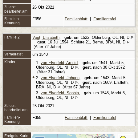
Zuletzt
26 Okt 2021
bearbeitet am
Familien-
F356
Familienblatt
|
Familientafel
Kennung
Familie 2
Vogt, Elisabeth
,
geb.
um 1522, Oldenburg, OL, NI, D
,
gest.
16 Jul 1594, Schlüte 21, Berne, BRA, NI, D
(Alter 72 Jahre)
Verheiratet
um 1540
Kinder
1.
von Elverfeld, Arnold
,
geb.
um 1541, Markt 5,
Oldenburg, OL, NI, D
,
gest.
nach 30 Okt 1572
(Alter 31 Jahre)
+
2.
von Elverfeld, Johann
,
geb.
um 1543, Markt 5,
Oldenburg, OL, NI, D
,
gest.
nach 1609, Elsfleth,
BRA, NI, D
(Alter 67 Jahre)
3.
von Elverfeld, Sophia
,
geb.
um 1545, Markt 5,
Oldenburg, OL, NI, D
Zuletzt
25 Okt 2021
bearbeitet am
Familien-
F355
Familienblatt
|
Familientafel
Kennung
Ereignis-Karte
B