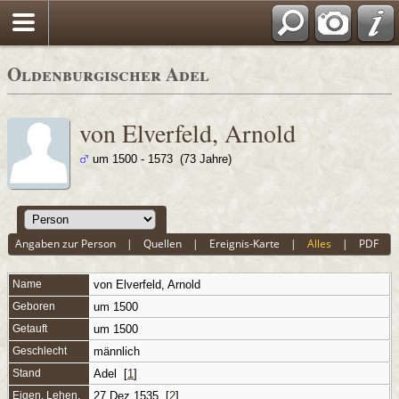
Oldenburgischer Adel
von Elverfeld, Arnold
um 1500 - 1573 (73 Jahre)
Angaben zur Person
|
Quellen
|
Ereignis-Karte
|
Alles
|
PDF
Name
von Elverfeld
,
Arnold
Geboren
um 1500
Getauft
um 1500
Geschlecht
männlich
Stand
Adel [
1
]
Eigen, Lehen,
27 Dez 1535 [
2
]