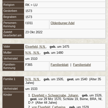
Religion
RK > LU
Gestorben
1573
Begraben
1573
Personen-
I1011
Oldenburger Adel
Kennung
Zuletzt
23 Okt 2022
bearbeitet am
Vater
Elverfeld, N.N.
,
geb.
um 1475
Mutter
N.N., N.N.
,
geb.
um 1480
Verheiratet
um 1510
Familien-
F365
Familienblatt
|
Familientafel
Kennung
Familie 1
N.N., N.N.
,
geb.
um 1505,
gest.
um 1540 (Alter 35
Jahre)
Verheiratet
um 1533
Kinder
1.
Elverfeld = Schwarzrabe, Johann
,
geb.
um 1526,
gest.
vor 29 Mrz 1570, Schlüte 19, Berne, BRA, NI,
D
(Alter 44 Jahre)
2.
von Elverfeld, Catharina
,
geb.
um 1529