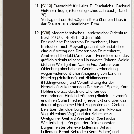
[
S119
] Festschrift für Heinz F. Friederichs, Gerhard
Geßner (Hrsg.), (Genealogisches Jahrbuch, Band
20).
Vertrag mit der Schwägerin Beke über ein Haus in
der Staustr. aus väterlichem Erbe.
[
S38
] Niedersächsisches Landesarchiv Oldenburg,
Best. 20 Urk. Nr. 481, 13 Jun 1555.
Der gräfliche Richter von Delmenhorst, Hans
Bartscher, auch Meysoll genannt, urkundet über
eine auf Antrag des Drosten von Delmenhorst,
Arnd von Elberfeld (Arndt van Elvervelde), und des
gräflich-oldenburgischen Hausvogts Johann Weldig
(Johann Weldige) im Namen Graf Antons von
Oldenburg abgehaltene Gerichtsverhandlung
wegen widerrechtlicher Aneignung von Land in
Hekeling (Hekelinge) und Hiddingwarden
(Hiddingwerden) und Vorenthaltung der der
Herrschaft zukommenden Rechte auf Speck, Korn,
Hofdienste u.a. durch die Ehefrau des
verstorbenen Hinrich Leßmann (Hinrick Leszman)
und ihren Sohn Friedrich (Frederick) und über das
darauf abgegebene Urteil zugunsten des Grafen. -
Beisitzer: der oldenburgische Kanzler Nikolaus
Vogt (Nicolaus Vagt) und der Schreiber zu
Ovelgönne, Gerhard Westerholt (Gerhardus
Westerholte). - Zeugen: der Delmenhorster
Bürgermeister Steneke Lulleman, Johann
Lulleman, Bernd Schröder (Bernt Schror) und