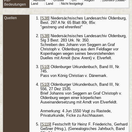
Pin-
B
Land
: Land
: Nicht festgelegt
D
Bedeutungen
1
D
D
Quellen
[
S38
] Niedersächsisches Landesarchiv Oldenburg,
E
Best. 297 A Nr. 65 Blatt 80r, 85v.
B
"gestreng und ehrenfest"
S
B
[
S38
] Niedersächsisches Landesarchiv Oldenburg,
Slg 3 Best. 283 Urk. Nr. 350.
E
Schreiben des Johann von Seggern an Graf
B
Christoph v. Oldenburg aus dem Feldlager vor
M
O
Kopenhagen wegen seines bevorstehenden
N
Duelles mit Arnolt (bzw. Arent) v. Elverfelt.
[
S10
] Oldenburger Urkundenbuch, Band III, Nr.
745.
Pass von König Christian v. Dänemark.
[
S10
] Oldenburger Urkundenbuch, Band III, Nr.
556, 27 Dez 1535.
Brief Johanns von Seggern an Graf Christoph v.
Oldenburg wegen einer körperlichen
Auseinandersetzung mit Arndt von Elverfeldt.
Anmerkung: 4 Jun 1550 Vogt zu Rastede,
Privaturkunde, Ficke zu Aschhausen.
[
S119
] Festschrift für Heinz F. Friederichs, Gerhard
Geßner (Hrsg.), (Genealogisches Jahrbuch, Band