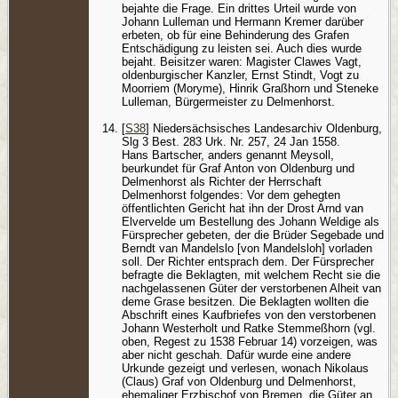
bejahte die Frage. Ein drittes Urteil wurde von
Johann Lulleman und Hermann Kremer darüber
erbeten, ob für eine Behinderung des Grafen
Entschädigung zu leisten sei. Auch dies wurde
bejaht. Beisitzer waren: Magister Clawes Vagt,
oldenburgischer Kanzler, Ernst Stindt, Vogt zu
Moorriem (Moryme), Hinrik Graßhorn und Steneke
Lulleman, Bürgermeister zu Delmenhorst.
[
S38
] Niedersächsisches Landesarchiv Oldenburg,
Slg 3 Best. 283 Urk. Nr. 257, 24 Jan 1558.
Hans Bartscher, anders genannt Meysoll,
beurkundet für Graf Anton von Oldenburg und
Delmenhorst als Richter der Herrschaft
Delmenhorst folgendes: Vor dem gehegten
öffentlichten Gericht hat ihn der Drost Arnd van
Elvervelde um Bestellung des Johann Weldige als
Fürsprecher gebeten, der die Brüder Segebade und
Berndt van Mandelslo [von Mandelsloh] vorladen
soll. Der Richter entsprach dem. Der Fürsprecher
befragte die Beklagten, mit welchem Recht sie die
nachgelassenen Güter der verstorbenen Alheit van
deme Grase besitzen. Die Beklagten wollten die
Abschrift eines Kaufbriefes von den verstorbenen
Johann Westerholt und Ratke Stemmeßhorn (vgl.
oben, Regest zu 1538 Februar 14) vorzeigen, was
aber nicht geschah. Dafür wurde eine andere
Urkunde gezeigt und verlesen, wonach Nikolaus
(Claus) Graf von Oldenburg und Delmenhorst,
ehemaliger Erzbischof von Bremen, die Güter an