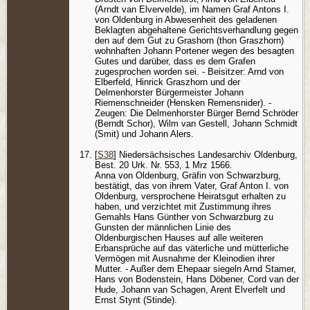
(Arndt van Elvervelde), im Namen Graf Antons I.
von Oldenburg in Abwesenheit des geladenen
Beklagten abgehaltene Gerichtsverhandlung gegen
den auf dem Gut zu Grashorn (thon Graszhorn)
wohnhaften Johann Portener wegen des besagten
Gutes und darüber, dass es dem Grafen
zugesprochen worden sei. - Beisitzer: Arnd von
Elberfeld, Hinrick Graszhorn und der
Delmenhorster Bürgermeister Johann
Riemenschneider (Hensken Remensnider). -
Zeugen: Die Delmenhorster Bürger Bernd Schröder
(Berndt Schor), Wilm van Gestell, Johann Schmidt
(Smit) und Johann Alers.
[
S38
] Niedersächsisches Landesarchiv Oldenburg,
Best. 20 Urk. Nr. 553, 1 Mrz 1566.
Anna von Oldenburg, Gräfin von Schwarzburg,
bestätigt, das von ihrem Vater, Graf Anton I. von
Oldenburg, versprochene Heiratsgut erhalten zu
haben, und verzichtet mit Zustimmung ihres
Gemahls Hans Günther von Schwarzburg zu
Gunsten der männlichen Linie des
Oldenburgischen Hauses auf alle weiteren
Erbansprüche auf das väterliche und mütterliche
Vermögen mit Ausnahme der Kleinodien ihrer
Mutter. - Außer dem Ehepaar siegeln Arnd Stamer,
Hans von Bodenstein, Hans Döbener, Cord van der
Hude, Johann van Schagen, Arent Elverfelt und
Ernst Stynt (Stinde).