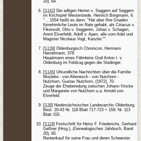
20), 64.
[
S142
] Die adligen Herren v. Seggern auf Seggern
im Kirchspiel Westerstede, Heinrich Borgmann, 6.
"... 1554 heißt es dann: "Hat aber Ihre Gnaden
fürnehmliche Leute im Rate gehabt, als Ciriacus v.
Fikensolt, Otto v. Seggeren, Johan v. Schagen,
Arent Elverfeldt, Adolf v. Apen, alle vom Adel und
Magister Nicolaus Vogt, Kanzler.""
[
S139
] Oldenburgisch Chronicon, Hermann
Hamelmann, 378.
Hauptmann eines Fähnleins Graf Anton I. v.
Oldenburg im Feldzug gegen die Stedinger.
[
S145
] Urkundliche Nachrichten über die Familie
Moyleke - von Altenesch - von Nutzhorn -
Nutzhorn, Gustav Nutzhorn, (1972), 70.
Zeuge der Eheberedung zwischen Johann Vincke
und Margarete von Nutzhorn u.a. Arnold von
Elverfeld.
[
S38
] Niedersächsisches Landesarchiv Oldenburg,
Best. 20-43 Nr. 118 Blatt 717-723 + 159; Nr. 113
Blatt 155.
[
S119
] Festschrift für Heinz F. Friederichs, Gerhard
Geßner (Hrsg.), (Genealogisches Jahrbuch, Band
20), 65.
Rentenkauf für seine Frau und deren Schwester.