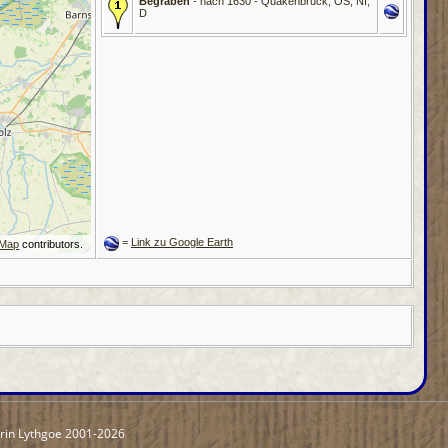
Begraben
- nach 1630 - Quakenbrück, OS, NI,
D
=
Link zu Google Earth
tMap
contributors.
rin Lythgoe 2001-2026