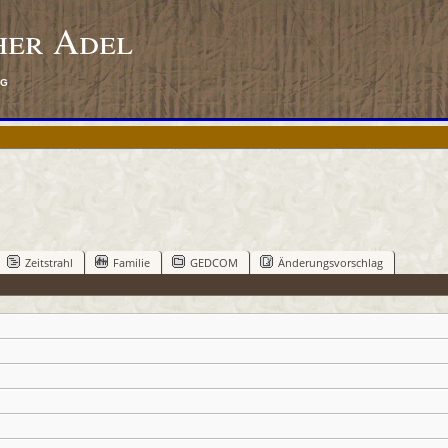
her Adel
rg
Zeitstrahl
Familie
GEDCOM
Änderungsvorschlag