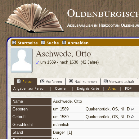
Oldenburgisc
Adelsfamilien im Herzogtum Oldenbu
Startseite
Suche
Anmelden
Aschwede, Otto
um 1589 - nach 1630 (42 Jahre)
Person
Vorfahren
Nachkommen
Verwandtschaft
Angaben zur Person
|
Quellen
|
Ereignis-Karte
|
Alles
|
PDF
Name
Aschwede
,
Otto
Geboren
um 1589
Quakenbrück, OS, NI, D
Getauft
um 1589
Quakenbrück, OS, NI, D
Geschlecht
männlich
Stand
Bürger [
1
]