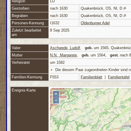
Religion
LU
Gestorben
nach 1630
Quakenbrück, OS, NI, D
Begraben
nach 1630
Quakenbrück, OS, NI, D
Personen-Kennung
I1632
Oldenburger Adel
Zuletzt bearbeitet
8 Sep 2025
am
Vater
Aschwede, Ludolf
,
geb.
um 1565, Quakenbrüc
Mutter
N.N., Margarete
,
geb.
um 1564,
gest.
nach 8
Verheiratet
um 1582
Die diesem Paar zugeordneten Kinder sind nic
Familien-Kennung
F553
Familienblatt
|
Familientafel
Ereignis-Karte
+
−