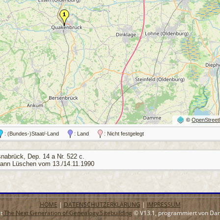
©
OpenStree
: (Bundes-)Staat/-Land
: Land
: Nicht festgelegt
nabrück, Dep. 14 a Nr. 522 c.
ohann Lüschen vom 13./14.11.1990
HOME
|
DATENSCHUTZERKLÄRUNG
|
IMPRESSUM
it
The Next Generation of Genealogy Sitebuilding
© V13.1, programmiert von Dar