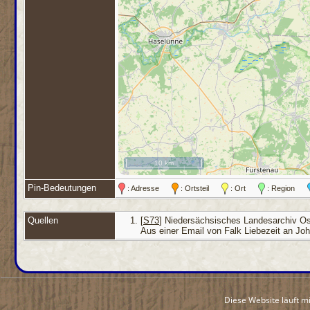
10 km
Pin-Bedeutungen
: Adresse
: Ortsteil
: Ort
: Region
Quellen
[
S73
] Niedersächsisches Landesarchiv Os
Aus einer Email von Falk Liebezeit an J
Diese Website läuft m