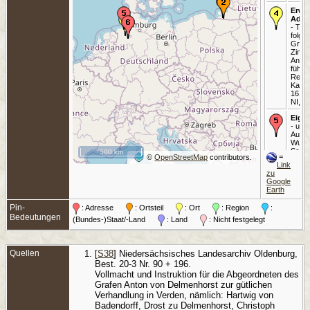
Erwä
Adel
- Tra
folge
Graff
Zimme
Annen
führe
Reken
Kalck
1619 
NI, D
Eigen
- um 
Aug 1
Wulfs
Schor
500 km
=
©
OpenStreetMap
contributors.
Link
Eigen
zu
- 159
Google
1619 
Earth
Harps
Pin-
Gest
: Adresse
: Ortsteil
: Ort
: Region
:
Aug 1
Bedeutungen
(Bundes-)Staat/-Land
: Land
: Nicht festgelegt
Olden
Begr
Aug 1
Quellen
[
S38
] Niedersächsisches Landesarchiv Oldenburg,
Olden
Best. 20-3 Nr. 90 + 196.
Vollmacht und Instruktion für die Abgeordneten des
Grafen Anton von Delmenhorst zur gütlichen
Verhandlung in Verden, nämlich: Hartwig von
Badendorff, Drost zu Delmenhorst, Christoph