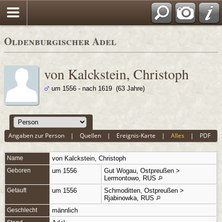
Oldenburgischer Adel
von Kalckstein, Christoph
um 1556 - nach 1619 (63 Jahre)
Angaben zur Person
|
Quellen
|
Ereignis-Karte
|
Alles
|
PDF
Name
von Kalckstein
,
Christoph
Geboren
um 1556
Gut Wogau, Ostpreußen >
Lermontowo, RUS
Getauft
um 1556
Schmoditten, Ostpreußen >
Rjabinowka, RUS
Geschlecht
männlich