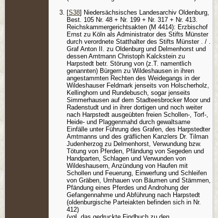
[
S38
] Niedersächsisches Landesarchiv Oldenburg,
Best. 105 Nr. 48 + Nr. 199 + Nr. 317 + Nr. 413.
Reichskammergerichtsakten (M 4414): Erzbischof
Ernst zu Köln als Administrator des Stifts Münster
durch verordnete Statthalter des Stifts Münster . / .
Graf Anton II. zu Oldenburg und Delmenhorst und
dessen Amtmann Christoph Kalckstein zu
Harpstedt betr. Störung von (z.T. namentlich
genannten) Bürgern zu Wildeshausen in ihren
angestammten Rechten des Weidegangs in der
Wildeshauser Feldmark jenseits von Holscherholz,
Kellinghorn und Rundebusch, sogar jenseits
Simmerhausen auf dem Stadteesbrocker Moor und
Radenstudt und in ihrer dortigen und noch weiter
nach Harpstedt ausgeübten freien Schollen-, Torf-,
Heide- und Plaggenmahd durch gewaltsame
Einfälle unter Führung des Grafen, des Harpstedter
Amtmanns und des gräflichen Kanzlers Dr. Tilman
Judenherzog zu Delmenhorst, Verwundung bzw.
Tötung von Pferden, Pfändung von Segeden und
Handparten, Schlagen und Verwunden von
Wildeshausern, Anzündung von Haufen mit
Schollen und Feuerung, Einwerfung und Schleifen
von Gräben, Umhauen von Bäumen und Stämmen,
Pfändung eines Pferdes und Androhung der
Gefangennahme und Abführung nach Harpstedt
(oldenburgische Parteiakten befinden sich in Nr.
412)
(vgl. das gedruckte Findbuch zu den