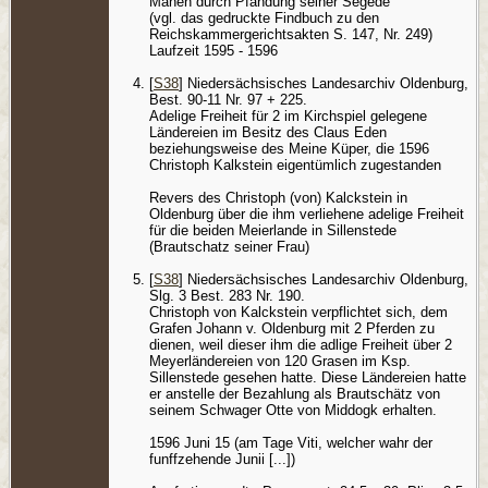
Mähen durch Pfändung seiner Segede
(vgl. das gedruckte Findbuch zu den
Reichskammergerichtsakten S. 147, Nr. 249)
Laufzeit 1595 - 1596
[
S38
] Niedersächsisches Landesarchiv Oldenburg,
Best. 90-11 Nr. 97 + 225.
Adelige Freiheit für 2 im Kirchspiel gelegene
Ländereien im Besitz des Claus Eden
beziehungsweise des Meine Küper, die 1596
Christoph Kalkstein eigentümlich zugestanden
Revers des Christoph (von) Kalckstein in
Oldenburg über die ihm verliehene adelige Freiheit
für die beiden Meierlande in Sillenstede
(Brautschatz seiner Frau)
[
S38
] Niedersächsisches Landesarchiv Oldenburg,
Slg. 3 Best. 283 Nr. 190.
Christoph von Kalckstein verpflichtet sich, dem
Grafen Johann v. Oldenburg mit 2 Pferden zu
dienen, weil dieser ihm die adlige Freiheit über 2
Meyerländereien von 120 Grasen im Ksp.
Sillenstede gesehen hatte. Diese Ländereien hatte
er anstelle der Bezahlung als Brautschätz von
seinem Schwager Otte von Middogk erhalten.
1596 Juni 15 (am Tage Viti, welcher wahr der
funffzehende Junii [...])