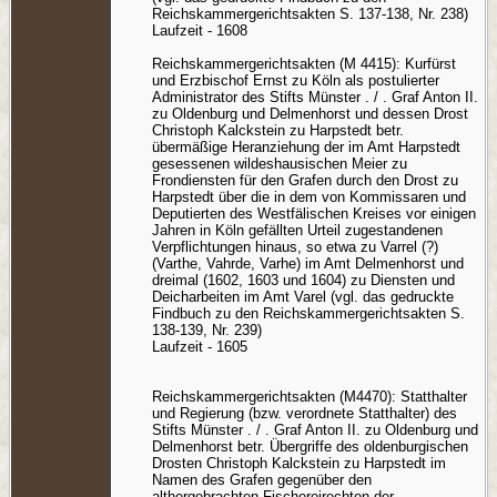
Reichskammergerichtsakten S. 137-138, Nr. 238)
Laufzeit - 1608
Reichskammergerichtsakten (M 4415): Kurfürst
und Erzbischof Ernst zu Köln als postulierter
Administrator des Stifts Münster . / . Graf Anton II.
zu Oldenburg und Delmenhorst und dessen Drost
Christoph Kalckstein zu Harpstedt betr.
übermäßige Heranziehung der im Amt Harpstedt
gesessenen wildeshausischen Meier zu
Frondiensten für den Grafen durch den Drost zu
Harpstedt über die in dem von Kommissaren und
Deputierten des Westfälischen Kreises vor einigen
Jahren in Köln gefällten Urteil zugestandenen
Verpflichtungen hinaus, so etwa zu Varrel (?)
(Varthe, Vahrde, Varhe) im Amt Delmenhorst und
dreimal (1602, 1603 und 1604) zu Diensten und
Deicharbeiten im Amt Varel (vgl. das gedruckte
Findbuch zu den Reichskammergerichtsakten S.
138-139, Nr. 239)
Laufzeit - 1605
Reichskammergerichtsakten (M4470): Statthalter
und Regierung (bzw. verordnete Statthalter) des
Stifts Münster . / . Graf Anton II. zu Oldenburg und
Delmenhorst betr. Übergriffe des oldenburgischen
Drosten Christoph Kalckstein zu Harpstedt im
Namen des Grafen gegenüber den
althergebrachten Fischereirechten der