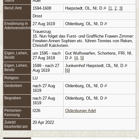
Stand
Adel
Beruf, Amt
1594-1608
Harpstedt, OL, NI, D
[
1
,
2
,
3
]
Drost
Erwähnung in
27 Aug 1619
Oldenburg, OL, NI, D
Adelsverzeichnissen
Trauerzug:
15. Nun folget das Furst- und Graffliche Frawen Zimmer:
Frewlein Annen Sophien etc. führen Tonnies von Reken,
Christoff Kalckstein.
Eigen, Lehen,
um 1595 - nach
Gut Wulfswarfen, Schortens, FRI, NI,
Besitz
27 Aug 1619
D
[
4
,
5
]
Eigen, Lehen,
1599 - nach 27
Junkernhof Harpstedt, OL, NI, D
Besitz
Aug 1619
[
6
]
Religion
LU
Gestorben
nach 27 Aug
Oldenburg, OL, NI, D
1619
Begraben
nach 27 Aug
Oldenburg, OL, NI, D
1619
Personen-
I226
Oldenburger Adel
Kennung
Zuletzt
20 Apr 2022
bearbeitet am