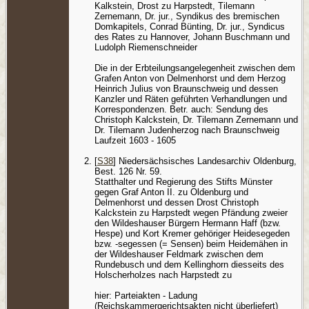
Kalkstein, Drost zu Harpstedt, Tilemann
Zernemann, Dr. jur., Syndikus des bremischen
Domkapitels, Conrad Bünting, Dr. jur., Syndicus
des Rates zu Hannover, Johann Buschmann und
Ludolph Riemenschneider
Die in der Erbteilungsangelegenheit zwischen dem
Grafen Anton von Delmenhorst und dem Herzog
Heinrich Julius von Braunschweig und dessen
Kanzler und Räten geführten Verhandlungen und
Korrespondenzen. Betr. auch: Sendung des
Christoph Kalckstein, Dr. Tilemann Zernemann und
Dr. Tilemann Judenherzog nach Braunschweig
Laufzeit 1603 - 1605
[
S38
] Niedersächsisches Landesarchiv Oldenburg,
Best. 126 Nr. 59.
Statthalter und Regierung des Stifts Münster
gegen Graf Anton II. zu Oldenburg und
Delmenhorst und dessen Drost Christoph
Kalckstein zu Harpstedt wegen Pfändung zweier
den Wildeshauser Bürgern Hermann Haff (bzw.
Hespe) und Kort Kremer gehöriger Heidesegeden
bzw. -segessen (= Sensen) beim Heidemähen in
der Wildeshauser Feldmark zwischen dem
Rundebusch und dem Kellinghorn diesseits des
Holscherholzes nach Harpstedt zu
hier: Parteiakten - Ladung
(Reichskammergerichtsakten nicht überliefert)