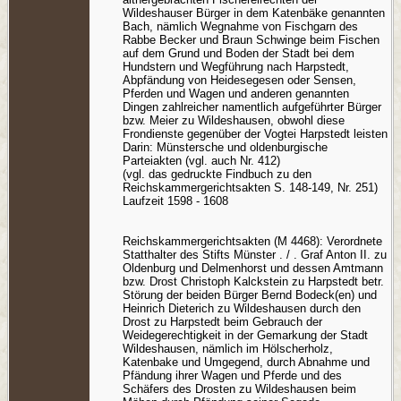
Wildeshauser Bürger in dem Katenbäke genannten
Bach, nämlich Wegnahme von Fischgarn des
Rabbe Becker und Braun Schwinge beim Fischen
auf dem Grund und Boden der Stadt bei dem
Hundstern und Wegführung nach Harpstedt,
Abpfändung von Heidesegesen oder Sensen,
Pferden und Wagen und anderen genannten
Dingen zahlreicher namentlich aufgeführter Bürger
bzw. Meier zu Wildeshausen, obwohl diese
Frondienste gegenüber der Vogtei Harpstedt leisten
Darin: Münstersche und oldenburgische
Parteiakten (vgl. auch Nr. 412)
(vgl. das gedruckte Findbuch zu den
Reichskammergerichtsakten S. 148-149, Nr. 251)
Laufzeit 1598 - 1608
Reichskammergerichtsakten (M 4468): Verordnete
Statthalter des Stifts Münster . / . Graf Anton II. zu
Oldenburg und Delmenhorst und dessen Amtmann
bzw. Drost Christoph Kalckstein zu Harpstedt betr.
Störung der beiden Bürger Bernd Bodeck(en) und
Heinrich Dieterich zu Wildeshausen durch den
Drost zu Harpstedt beim Gebrauch der
Weidegerechtigkeit in der Gemarkung der Stadt
Wildeshausen, nämlich im Hölscherholz,
Katenbake und Umgegend, durch Abnahme und
Pfändung ihrer Wagen und Pferde und des
Schäfers des Drosten zu Wildeshausen beim