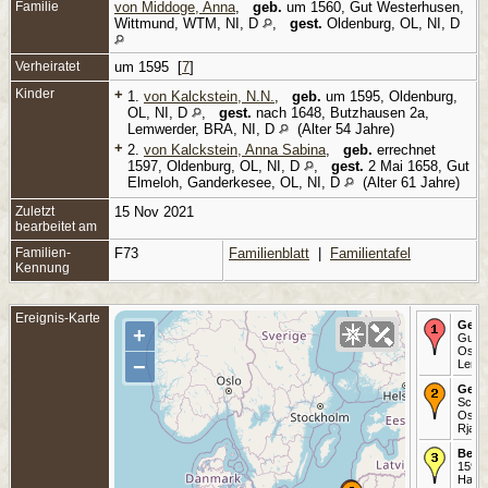
Familie
von Middoge, Anna
,
geb.
um 1560, Gut Westerhusen,
Wittmund, WTM, NI, D
,
gest.
Oldenburg, OL, NI, D
Verheiratet
um 1595 [
7
]
Kinder
+
1.
von Kalckstein, N.N.
,
geb.
um 1595, Oldenburg,
OL, NI, D
,
gest.
nach 1648, Butzhausen 2a,
Lemwerder, BRA, NI, D
(Alter 54 Jahre)
+
2.
von Kalckstein, Anna Sabina
,
geb.
errechnet
1597, Oldenburg, OL, NI, D
,
gest.
2 Mai 1658, Gut
Elmeloh, Ganderkesee, OL, NI, D
(Alter 61 Jahre)
Zuletzt
15 Nov 2021
bearbeitet am
Familien-
F73
Familienblatt
|
Familientafel
Kennung
Ereignis-Karte
Gebo
+
Gut 
Ostp
−
Lerm
Geta
Schmo
Ostp
Rjab
Beru
1594-
Harps