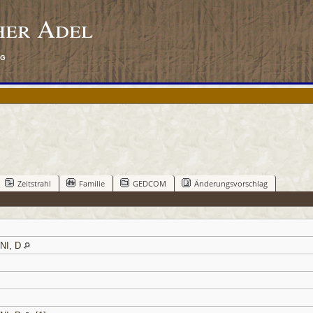
her Adel
rg
Zeitstrahl
Familie
GEDCOM
Änderungsvorschlag
 NI, D