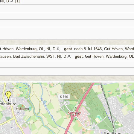
 NI, D
[
1
]
t Höven, Wardenburg, OL, NI, D
,
gest.
nach 8 Jul 1646, Gut Höven, Ward
ausen, Bad Zwischenahn, WST, NI, D
,
gest.
Gut Höven, Wardenburg, OL