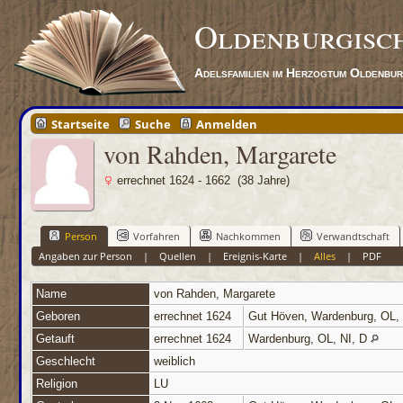
Oldenburgisc
Adelsfamilien im Herzogtum Oldenbu
Startseite
Suche
Anmelden
von Rahden, Margarete
errechnet 1624 - 1662 (38 Jahre)
Person
Vorfahren
Nachkommen
Verwandtschaft
Angaben zur Person
|
Quellen
|
Ereignis-Karte
|
Alles
|
PDF
Name
von Rahden
,
Margarete
Geboren
errechnet 1624
Gut Höven, Wardenburg, OL,
Getauft
errechnet 1624
Wardenburg, OL, NI, D
Geschlecht
weiblich
Religion
LU