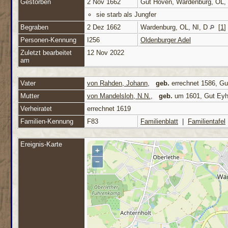
Gestorben
2 Nov 1662
Gut Höven, Wardenburg, OL,
sie starb als Jungfer
Begraben
2 Dez 1662
Wardenburg, OL, NI, D
[
1
]
Personen-Kennung
I256
Oldenburger Adel
Zuletzt bearbeitet
12 Nov 2022
am
Vater
von Rahden, Johann
,
geb.
errechnet 1586, Gu
Mutter
von Mandelsloh, N.N.
,
geb.
um 1601, Gut Eyh
Verheiratet
errechnet 1619
Familien-Kennung
F83
Familienblatt
|
Familientafel
Ereignis-Karte
+
−