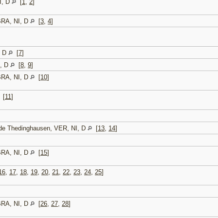
I, D
[
1
,
2
]
BRA, NI, D
[
3
,
4
]
]
, D
[
7
]
I, D
[
8
,
9
]
BRA, NI, D
[
10
]
[
11
]
de Thedinghausen, VER, NI, D
[
13
,
14
]
BRA, NI, D
[
15
]
16
,
17
,
18
,
19
,
20
,
21
,
22
,
23
,
24
,
25
]
BRA, NI, D
[
26
,
27
,
28
]