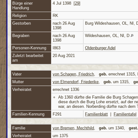
Bürge einer
4 Jul 1398 [
29
]
Handlung
Religion
RK
Gestorben
nach 26 Aug
Burg Wildeshausen, OL, NI,
1398
Begraben
nach 26 Aug
Wildeshausen, OL, NI, D
1398
Personen-Kennung
I863
Oldenburger Adel
Zuletzt bearbeitet
20 Aug 2021
am
Vater
von Schagen, Friedrich
,
geb.
errechnet 1315,
Mutter
von Elmendorf, Friederike
,
geb.
um 1315,
ge
Verheiratet
errechnet 1336
Ab 1360 dürfte die Familie die Burg Schage
diese durch die Burg Lohe ersetzt, auf der 
war, an diesen. Norberding dürfte nach dem 
Familien-Kennung
F291
Familienblatt
|
Familientafel
Familie
von Bremen, Mechthild
,
geb.
um 1340,
gest.
Verheiratet
um 1375