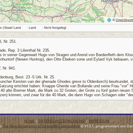
©
OpenStree
es-)Staat/-Land
: Land
: Nicht festgelegt
, Nr. 251.
e, Rep. 3 Lilienthal Nr. 235.
ass in seiner Gegenwart Hugo von Skagen und Arend von Bardenfleth dem Klost
uenhuntorf (Newen Huntrop), den Otte Ebeken sone und Eylard Vyk bebauen, 
 Nr. 941.
enburg, Best. 23 -5 Urk. Nr. 25.
 (Juncher Kersten van der ghenade Ghodes greve to Oldenborch) beurkundet
 Satzung errichtet haben: Knappe Gherde van Bollande und seine Frau "vor" H
 40 alte Bremer Mark, die Mark zu 32 Groten, der Grote zu fünf guten neue
lozen) können, und zwar für die 40 Mark, die dann Hugo von Schagen oder "d
 Nr. 943.
enburg, Best. 23-5 Urk. Nr. 27.
HOME
|
DATENSCHUTZERKLÄRUNG
|
IMPRESSUM
(Kersten van ghodes ghenaden greve tho Oldenborgh) beurkundet, dass Hugo 
it
The Next Generation of Genealogy Sitebuilding
© V13.1, programmiert von Dar
hat, "de de broderschap des hylghen Lichames tho Oldenborgh in Focken hus S
heyt ziner zele ghegheven heft". Hugo von Schagen will den Gildemeistern de