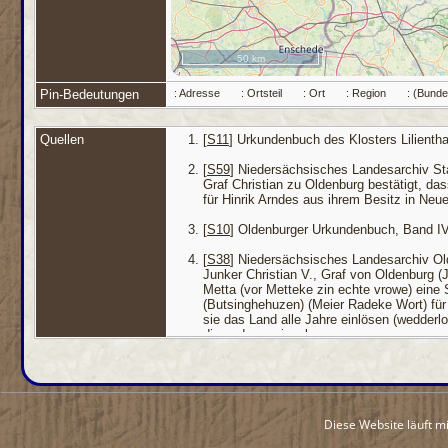
50 km
Pin-Bedeutungen
: Adresse
: Ortsteil
: Ort
: Region
: (Bund
Quellen
[
S11
] Urkundenbuch des Klosters Lilienthal
[
S59
] Niedersächsisches Landesarchiv Stad
Graf Christian zu Oldenburg bestätigt, d
für Hinrik Arndes aus ihrem Besitz in Ne
[
S10
] Oldenburger Urkundenbuch, Band IV,
[
S38
] Niedersächsisches Landesarchiv Old
Junker Christian V., Graf von Oldenburg
Metta (vor Metteke zin echte vrowe) eine
(Butsinghehuzen) (Meier Radeke Wort) für
sie das Land alle Jahre einlösen (wedder
die anderen siegeln.
[
S10
] Oldenburger Urkundenbuch, Band IV,
[
S38
] Niedersächsisches Landesarchiv Old
Junker Christian V., Graf von Oldenburg 
Diese Website läuft m
Metteke) auf die Mark Geldes verzichtet 
Arndes "tho ener ewyghen luchte in zalic