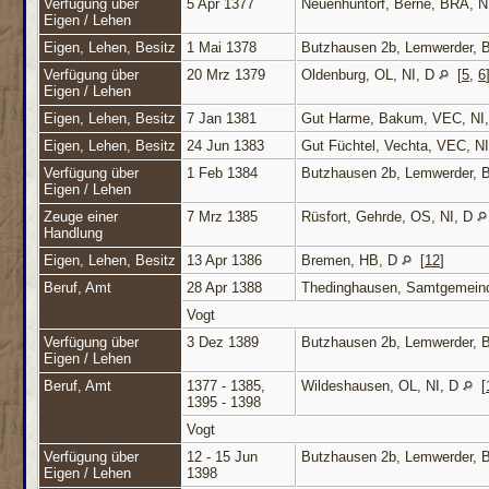
Verfügung über
5 Apr 1377
Neuenhuntorf, Berne, BRA, N
Eigen / Lehen
Eigen, Lehen, Besitz
1 Mai 1378
Butzhausen 2b, Lemwerder, 
Verfügung über
20 Mrz 1379
Oldenburg, OL, NI, D
[
5
,
6
Eigen / Lehen
Eigen, Lehen, Besitz
7 Jan 1381
Gut Harme, Bakum, VEC, NI
Eigen, Lehen, Besitz
24 Jun 1383
Gut Füchtel, Vechta, VEC, N
Verfügung über
1 Feb 1384
Butzhausen 2b, Lemwerder, 
Eigen / Lehen
Zeuge einer
7 Mrz 1385
Rüsfort, Gehrde, OS, NI, D
Handlung
Eigen, Lehen, Besitz
13 Apr 1386
Bremen, HB, D
[
12
]
Beruf, Amt
28 Apr 1388
Thedinghausen, Samtgemein
Vogt
Verfügung über
3 Dez 1389
Butzhausen 2b, Lemwerder, 
Eigen / Lehen
Beruf, Amt
1377 - 1385,
Wildeshausen, OL, NI, D
[
1395 - 1398
Vogt
Verfügung über
12 - 15 Jun
Butzhausen 2b, Lemwerder, 
Eigen / Lehen
1398