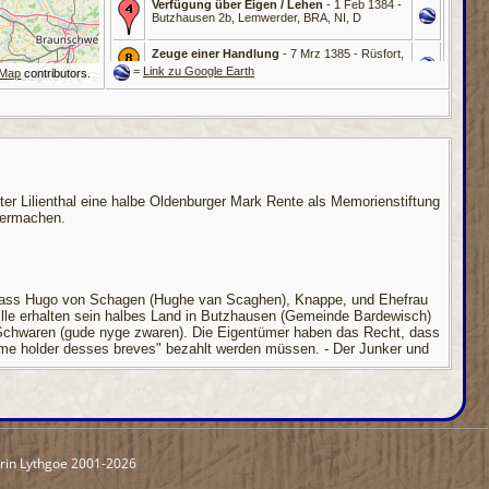
Verfügung über Eigen / Lehen
- 1 Feb 1384 -
Butzhausen 2b, Lemwerder, BRA, NI, D
Zeuge einer Handlung
- 7 Mrz 1385 - Rüsfort,
Gehrde, OS, NI, D
=
Link zu Google Earth
tMap
contributors.
Eigen, Lehen, Besitz
- 13 Apr 1386 - Bremen,
HB, D
Beruf, Amt
- Vogt - 28 Apr 1388 -
Thedinghausen, Samtgemeinde Thedinghausen,
VER, NI, D
er Lilienthal eine halbe Oldenburger Mark Rente als Memorienstiftung
Verfügung über Eigen / Lehen
- 3 Dez 1389 -
vermachen.
Butzhausen 2b, Lemwerder, BRA, NI, D
Beruf, Amt
- Vogt - 1377 - 1385, 1395 - 1398 -
Wildeshausen, OL, NI, D
, dass Hugo von Schagen (Hughe van Scaghen), Knappe, und Ehefrau
Verfügung über Eigen / Lehen
- 12 - 15 Jun
ille erhalten sein halbes Land in Butzhausen (Gemeinde Bardewisch)
1398 - Butzhausen 2b, Lemwerder, BRA, NI, D
n Schwaren (gude nyge zwaren). Die Eigentümer haben das Recht, dass
eme holder desses breves" bezahlt werden müssen. - Der Junker und
Gestorben
- nach 26 Aug 1398 - Burg
Wildeshausen, OL, NI, D
Begraben
- nach 26 Aug 1398 - Wildeshausen,
OL, NI, D
von Schagen (van Scaghen), Knappe (en knape), (mit Ehefrau "vor"
rin Lythgoe 2001-2026
unneken zone tho renthe heft", die ihnen der verstorbene Hinrik
r Heilig-Leichnams-Bruderschaft (ghyllenmesteren van der broderschap