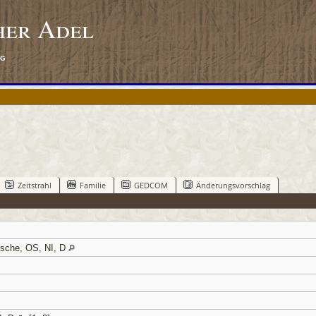
her Adel
rg
Zeitstrahl
Familie
GEDCOM
Änderungsvorschlag
sche, OS, NI, D