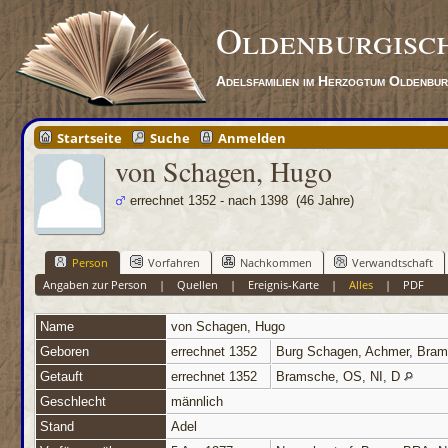
Oldenburgisc
Adelsfamilien im Herzogtum Oldenbu
Startseite
Suche
Anmelden
von Schagen, Hugo
errechnet 1352 - nach 1398 (46 Jahre)
Person
Vorfahren
Nachkommen
Verwandtschaft
Angaben zur Person
|
Quellen
|
Ereignis-Karte
|
Alles
|
PDF
Name
von Schagen
,
Hugo
Geboren
errechnet 1352
Burg Schagen, Achmer, Bram
Getauft
errechnet 1352
Bramsche, OS, NI, D
Geschlecht
männlich
Stand
Adel