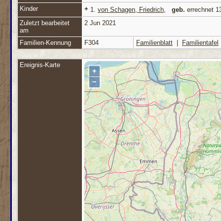
Kinder
+
1.
von Schagen, Friedrich
,
geb.
errechnet 1
Zuletzt bearbeitet
2 Jun 2021
am
Familien-Kennung
F304
Familienblatt
|
Familientafel
Ereignis-Karte
+
−