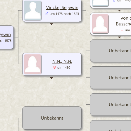
um 1440
Vincke, Segewin
um 1475-nach 1523
von 
Bussche
um 
gewin
ch 1573
Unbekannt
N.N., N.N.
um 1480-
Unbekannt
Unbekannt
Unbekannt