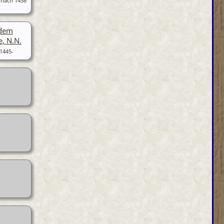
-nach 1458
dem
, N.N.
1445-