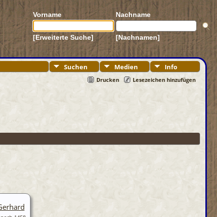
Vorname
Nachname
[Erweiterte Suche]
[Nachnamen]
Suchen
Medien
Info
Drucken
Lesezeichen hinzufügen
Gerhard