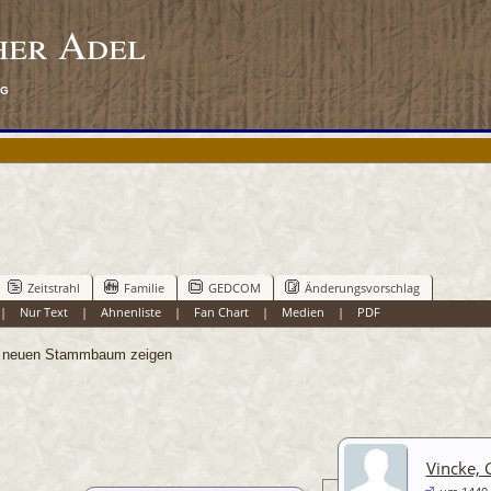
her Adel
rg
Zeitstrahl
Familie
GEDCOM
Änderungsvorschlag
|
Nur Text
|
Ahnenliste
|
Fan Chart
|
Medien
|
PDF
neuen Stammbaum zeigen
Vincke, 