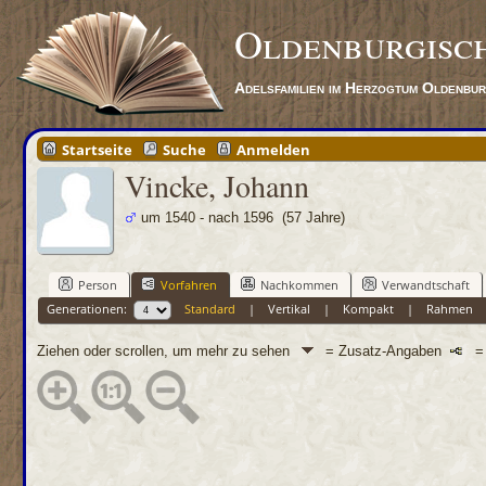
Oldenburgisc
Adelsfamilien im Herzogtum Oldenbu
Startseite
Suche
Anmelden
Vincke, Johann
um 1540 - nach 1596 (57 Jahre)
Person
Vorfahren
Nachkommen
Verwandtschaft
Generationen:
Standard
|
Vertikal
|
Kompakt
|
Rahmen
Ziehen oder scrollen, um mehr zu sehen
= Zusatz-Angaben
= 