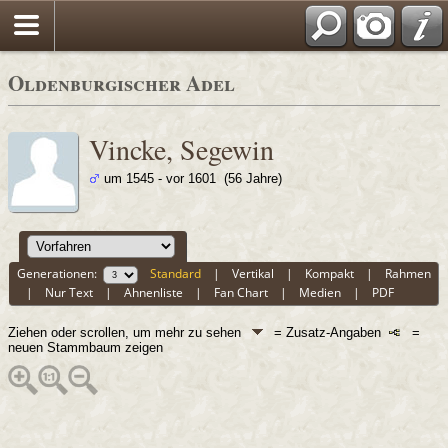
Oldenburgischer Adel
Vincke, Segewin
um 1545 - vor 1601 (56 Jahre)
Generationen:
Standard
|
Vertikal
|
Kompakt
|
Rahmen
|
Nur Text
|
Ahnenliste
|
Fan Chart
|
Medien
|
PDF
Ziehen oder scrollen, um mehr zu sehen
= Zusatz-Angaben
=
neuen Stammbaum zeigen