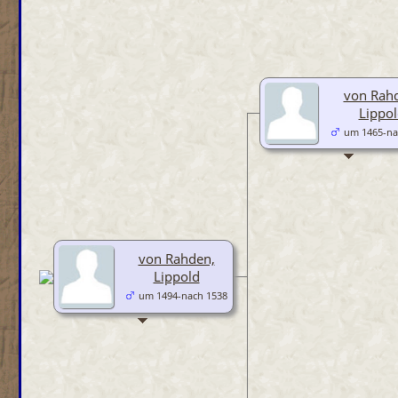
von Rah
Lippo
um 1465-na
von Rahden,
Lippold
um 1494-nach 1538