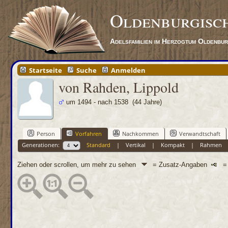
Oldenburgisc
Adelsfamilien im Herzogtum Oldenbu
Startseite
Suche
Anmelden
von Rahden, Lippold
um 1494 - nach 1538 (44 Jahre)
Person
Vorfahren
Nachkommen
Verwandtschaft
Generationen:
Standard
|
Vertikal
|
Kompakt
|
Rahmen
Ziehen oder scrollen, um mehr zu sehen
= Zusatz-Angaben
= 