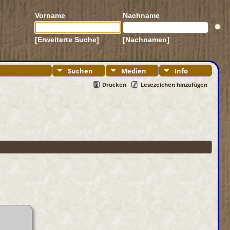
Vorname
Nachname
[Erweiterte Suche]
[Nachnamen]
Suchen
Medien
Info
Drucken
Lesezeichen hinzufügen