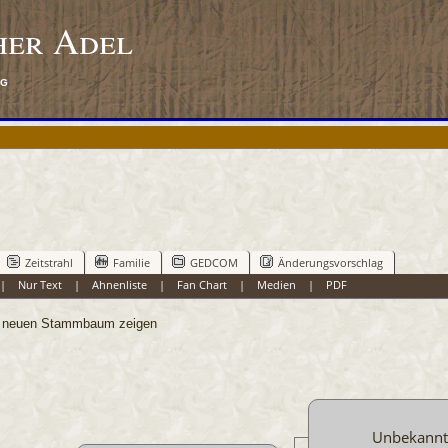
her Adel
rg
Zeitstrahl
Familie
GEDCOM
Änderungsvorschlag
|
Nur Text
|
Ahnenliste
|
Fan Chart
|
Medien
|
PDF
neuen Stammbaum zeigen
Unbekannt