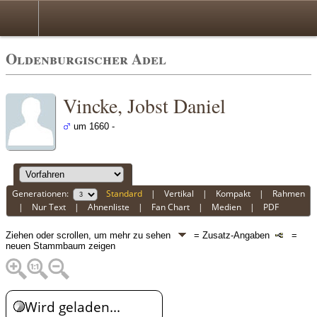
Oldenburgischer Adel
Vincke, Jobst Daniel
um 1660 -
Generationen:
Standard
|
Vertikal
|
Kompakt
|
Rahmen
|
Nur Text
|
Ahnenliste
|
Fan Chart
|
Medien
|
PDF
Ziehen oder scrollen, um mehr zu sehen
= Zusatz-Angaben
=
neuen Stammbaum zeigen
Wird geladen...