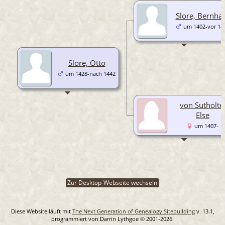
Slore, Bernha
um 1402-vor 14
Slore, Otto
um 1428-nach 1442
von Sutholte
Else
um 1407-
Zur Desktop-Webseite wechseln
Diese Website läuft mit
The Next Generation of Genealogy Sitebuilding
v. 13.1,
programmiert von Darrin Lythgoe © 2001-2026.