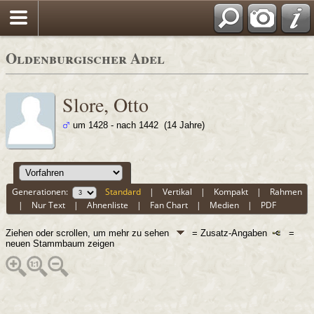
Oldenburgischer Adel
Slore, Otto
um 1428 - nach 1442 (14 Jahre)
Generationen:
Standard
|
Vertikal
|
Kompakt
|
Rahmen
|
Nur Text
|
Ahnenliste
|
Fan Chart
|
Medien
|
PDF
Ziehen oder scrollen, um mehr zu sehen
= Zusatz-Angaben
=
neuen Stammbaum zeigen